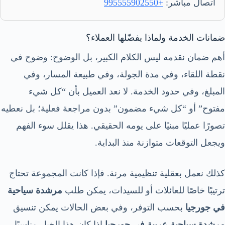
اتصال مباشر:
+995555902550
ضمانات الخدمة ولماذا يفضّلها العملاء؟
أهم ضمان نقدمه ليس الكلام الكبير، بل الوضوح: وضوح في
نقطة اللقاء، وفي مدة الجولة، وفي طبيعة المسار، وفي
المبلغ، وفي حدود الخدمة. لا نعد العميل بأن “كل شيء
مفتوح” أو “كل شيء مضمون” بدون مراجعة فعلية؛ بل نعطيه
تصورًا عمليًا مبنيًا على يومه الحقيقي. هذا يقلل سوء الفهم
ويجعل التوقعات متوازنة منذ البداية.
كذلك نعمل بعقلية تنظيمية مرنة. فإذا كانت المجموعة تحتاج
ترتيبًا خاصًا للعائلات أو للسيدات، يمكن طلب
مرشدة سياحية
في جورجيا
بحسب التوفر، وفي بعض الحالات يمكن تنسيق
مرشدة سياحية عربية في جورجيا
إذا كان هذا الخيار مناسبًا