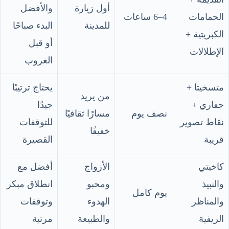
أول زيارة
والأفضل
الحمامات
4–6 ساعات
للمدينة
البدء صباحًا
الكبريتية +
أو قبل
الإطلالات
الغروب
متسخيتا +
يحتاج ترتيبًا
من يريد
جفاري +
جيدًا
نصف يوم
مسارًا ثقافيًا
نقاط تصوير
للتوقفات
خفيفًا
قريبة
القصيرة
كاخيتي
الأزواج
أفضل مع
والنبيذ
ومحبو
انطلاق مبكر
يوم كامل
والمناظر
الهدوء
وتوقفات
الريفية
والطبيعة
مرتبة