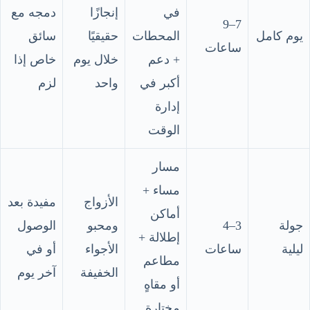
في
إنجازًا
دمجه مع
7–9
يوم كامل
المحطات
حقيقيًا
سائق
ساعات
+ دعم
خلال يوم
خاص إذا
أكبر في
واحد
لزم
إدارة
الوقت
مسار
مساء +
الأزواج
مفيدة بعد
أماكن
جولة
3–4
ومحبو
الوصول
إطلالة +
ليلية
ساعات
الأجواء
أو في
مطاعم
الخفيفة
آخر يوم
أو مقاهٍ
مختارة