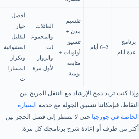
أفضل
تقسيم
العائلات
خيار
مدن +
والمجموع
لتقليل
برنامج
تنسيق
2–6 أيام
ات
العشوائية
عدة أيام
أولويات +
والزوار
وتكرار
متابعة
لأول مرة
المسارا
يومية
ت
وإذا كنت تريد دمج الإرشاد مع التنقل المريح بين
النقاط، فبإمكاننا تنسيق الجولة مع خدمة
السيارة
الخاصة في جورجيا
حتى لا تضطر إلى فصل الحجز بين
أكثر من طرف أو إعادة شرح برنامجك كل مرة.