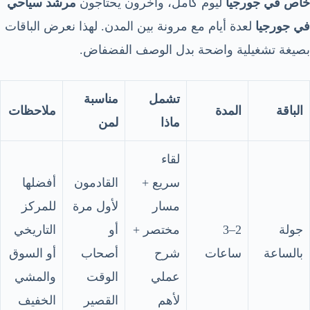
خاص في جورجيا
ليوم كامل، وآخرون يحتاجون
مرشد سياحي
في جورجيا
لعدة أيام مع مرونة بين المدن. لهذا نعرض الباقات
بصيغة تشغيلية واضحة بدل الوصف الفضفاض.
تشمل
مناسبة
الباقة
المدة
ملاحظات
ماذا
لمن
لقاء
سريع +
القادمون
أفضلها
مسار
لأول مرة
للمركز
جولة
2–3
مختصر +
أو
التاريخي
بالساعة
ساعات
شرح
أصحاب
أو السوق
عملي
الوقت
والمشي
لأهم
القصير
الخفيف