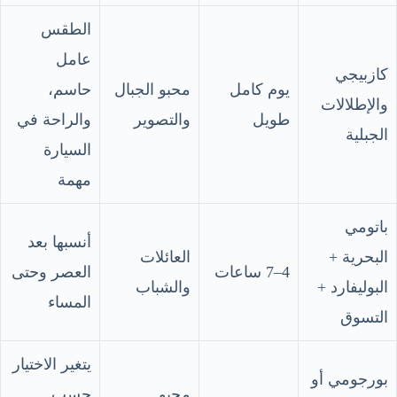
الطقس
عامل
كازبيجي
يوم كامل
محبو الجبال
حاسم،
والإطلالات
طويل
والتصوير
والراحة في
الجبلية
السيارة
مهمة
باتومي
أنسبها بعد
البحرية +
العائلات
4–7 ساعات
العصر وحتى
البوليفارد +
والشباب
المساء
التسوق
يتغير الاختيار
بورجومي أو
محبو
حسب