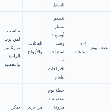
النقاط
تنظيم
مسار
مناسب
أوسع +
لمن يريد
4–5
وقت
العائلات
نصف يوم
توازنًا بين
ساعات
استراحة
والأزواج
الراحة
+
والتغطية
اقتراحات
طعام
خطة يوم
مفصلة +
مرونة
من يريد
يمكن