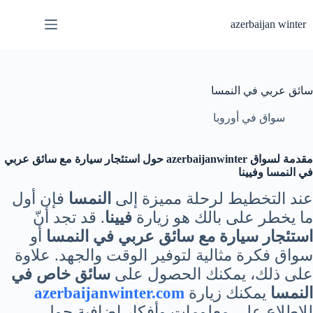
لتجاوز
لى
azerbaijan winter
لمحتوى
سائق عربي في النمسا
سواق في أوروبا
مقدمة لسواق azerbaijanwinter
حول استئجار سيارة مع سائق عربي
في النمسا وفيينا
عند التخطيط لرحلة مميزة إلى
النمسا
فإن أول
ما يخطر على بالك هو زيارة
فيينا
. قد تجد أنّ
استئجار سيارة مع سائق عربي في النمسا
أو
سواق فكرة مثالية لتوفير الوقت والجهد. علاوة
على ذلك، يمكنك الحصول على
سائق خاص في
النمسا
يمكنك زيارة
azerbaijanwinter.com
للاطلاع على معلومات وأفكار إضافية حول