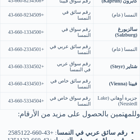
+43-660-8234508
كابرون (Kaprun)
رقم سواق فيينا
رقم سائق في
النمسا (عام)
+43-660-9234509
النمسا
سالزبورغ
رقم سواق في
+43-660-1334500
(Salzburg)
النمسا
رقم سائق عربي في
النمسا (عام)
+43-660-2334501
النمسا
رقم سواق عربي
شتاير (Steyr)
+43-660-3334502
في النمسا
رقم سائق خاص في
فيينا (Vienna)
+43-660-4334503
النمسا
جزيرة أوهاني (Lake
رقم سواق خاص في
+43-660-5334504
Neusiedl)
النمسا
وللمهتمين بالحصول على مزيد من الأرقام:
رقم سائق عربي في النمسا
: +43-660-2585122