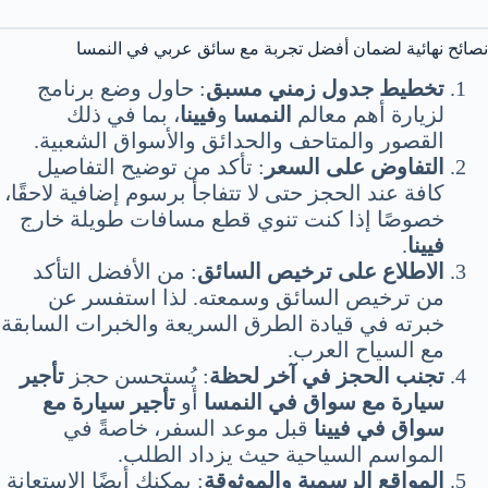
نصائح نهائية لضمان أفضل تجربة مع سائق عربي في النمسا
تخطيط جدول زمني مسبق
: حاول وضع برنامج
لزيارة أهم معالم
النمسا
و
فيينا
، بما في ذلك
القصور والمتاحف والحدائق والأسواق الشعبية.
التفاوض على السعر
: تأكد من توضيح التفاصيل
كافة عند الحجز حتى لا تتفاجأ برسوم إضافية لاحقًا،
خصوصًا إذا كنت تنوي قطع مسافات طويلة خارج
فيينا
.
الاطلاع على ترخيص السائق
: من الأفضل التأكد
من ترخيص السائق وسمعته. لذا استفسر عن
خبرته في قيادة الطرق السريعة والخبرات السابقة
مع السياح العرب.
تجنب الحجز في آخر لحظة
: يُستحسن حجز
تأجير
سيارة مع سواق في النمسا
أو
تأجير سيارة مع
سواق في فيينا
قبل موعد السفر، خاصةً في
المواسم السياحية حيث يزداد الطلب.
المواقع الرسمية والموثوقة
: يمكنك أيضًا الاستعانة