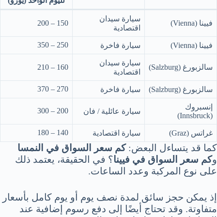
لليوم الواحد (يورو)
سيارة سيدان
فيينا (Vienna)
150 – 200
اقتصادية
250 – 350
فيينا (Vienna)
سيارة فاخرة
سيارة سيدان
سالزبورغ (Salzburg)
160 – 210
اقتصادية
270 – 370
سالزبورغ (Salzburg)
سيارة فاخرة
إنسبروك
200 – 300
سيارة عائلية / فان
(Innsbruck)
140 – 180
غراتس (Graz)
سيارة اقتصادية
كما قد يتساءل البعض:
كم سعر السواق في النمسا
و
كم سعر السواق في فيينا
؟ في الحقيقة، يعتمد ذلك
على نوع المركبة وعدد الساعات.
إذ يمكن حجز سائق لمدة نصف يوم أو يوم كامل بأسعار
متفاوتة. وقد تحتاج أيضًا إلى دفع رسوم إضافية عند