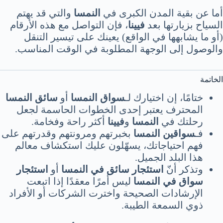
أما عن بقية المدن الكبرى في
النمسا
والتي قد يهتم
السياح بزيارتها بعد
فيينا
، فإن التواصل مع هذه الأرقام
(أو ما يشابهها في الواقع) يعينك على تيسير التنقل
والوصول إلى الوجهة المطلوبة في الوقت المناسب.
الخاتمة
ختامًا، إن اختيارك لـ
سواق النمسا
أو
سائق النمسا
المحترف يعتبر إحدى الخطوات الحاسمة لجعل
رحلتك في
النمسا
و
فيينا
أكثر راحة وفخامة.
فـ
سواقين النمسا
بخبرتهم ومرونتهم وقدرتهم على
فهم احتياجاتك، يسهّلون عليك استكشاف معالم
هذا البلد الجميل.
وتذكر أنّ
استئجار سائق في النمسا
أو
استئجار
سواق في النمسا
ليس أمرًا معقدًا إذا اتبعت
الإرشادات الصحيحة واخترت الشركات أو الأفراد
ذوي السمعة الطيبة.