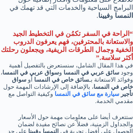
البرامج السياحية والخدمات التي قد تهمك في
النمسا
و
فيينا
.
“الراحة في السفر تكمُن في التخطيط الجيد
والاستعانة بالمحترفين، فهم يعرفون الدروب
الخفية وجمال الطرقات الريفية، ويجعلون رحلتك
أكثر سلاسة.”
في هذا المقال الشامل، سنستعرض بالتفصيل أهمية
وجود
سائق عربي في النمسا
و
سواق عربي في النمسا
،
وفوائد الاستعانة بـ
سائق خاص في النمسا
أو
سواق
خاص في النمسا
، بالإضافة إلى الإرشادات المهمة حول
تأجير
سيارة مع سائق في النمسا
وكيفية التواصل مع
مقدمي الخدمة.
ستتعرف أيضا على معلومات مهمة حول الأسعار
والجداول الزمنية، فضلاً عن نصائح مفيدة لضمان
الحصول على أفضل تجربة في
النمسا
و
فيينا
على حد