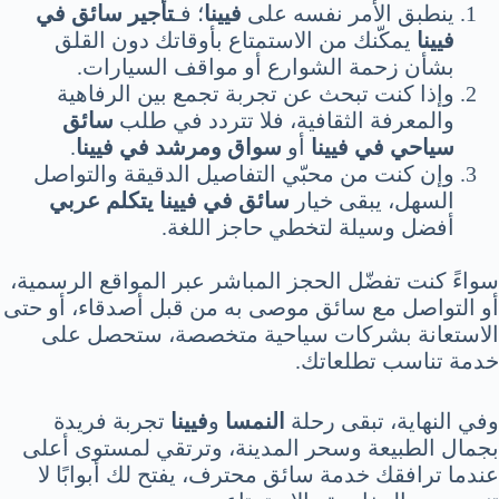
ينطبق الأمر نفسه على
فيينا
؛ فـ
تأجير سائق في
فيينا
يمكّنك من الاستمتاع بأوقاتك دون القلق
بشأن زحمة الشوارع أو مواقف السيارات.
وإذا كنت تبحث عن تجربة تجمع بين الرفاهية
والمعرفة الثقافية، فلا تتردد في طلب
سائق
سياحي في فيينا
أو
سواق ومرشد في فيينا
.
وإن كنت من محبّي التفاصيل الدقيقة والتواصل
السهل، يبقى خيار
سائق في فيينا يتكلم عربي
أفضل وسيلة لتخطي حاجز اللغة.
سواءً كنت تفضّل الحجز المباشر عبر المواقع الرسمية،
أو التواصل مع سائق موصى به من قبل أصدقاء، أو حتى
الاستعانة بشركات سياحية متخصصة، ستحصل على
خدمة تناسب تطلعاتك.
وفي النهاية، تبقى رحلة
النمسا
و
فيينا
تجربة فريدة
بجمال الطبيعة وسحر المدينة، وترتقي لمستوى أعلى
عندما ترافقك خدمة سائق محترف، يفتح لك أبوابًا لا