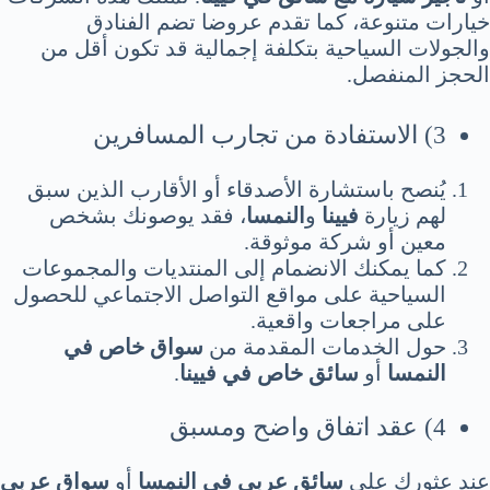
خيارات متنوعة، كما تقدم عروضا تضم الفنادق
والجولات السياحية بتكلفة إجمالية قد تكون أقل من
الحجز المنفصل.
3) الاستفادة من تجارب المسافرين
يُنصح باستشارة الأصدقاء أو الأقارب الذين سبق
لهم زيارة
فيينا
و
النمسا
، فقد يوصونك بشخص
معين أو شركة موثوقة.
كما يمكنك الانضمام إلى المنتديات والمجموعات
السياحية على مواقع التواصل الاجتماعي للحصول
على مراجعات واقعية.
حول الخدمات المقدمة من
سواق خاص في
النمسا
أو
سائق خاص في فيينا
.
4) عقد اتفاق واضح ومسبق
عند عثورك على
سائق عربي في النمسا
أو
سواق عربي